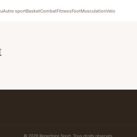
tu
Autre sport
Basket
Combat
Fitness
Foot
Musculation
Velo
t
© 2026 Repertoire Sport. Tous droits réservés.