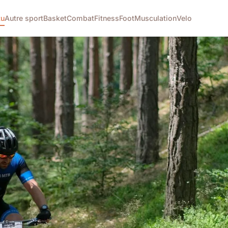
tu
Autre sport
Basket
Combat
Fitness
Foot
Musculation
Velo