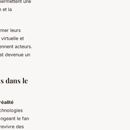
permettent une
 et la
rmer leurs
irtuelle et
ennent acteurs.
st devenue un
s dans le
réalité
chnologies
ngeant le fan
 revivre des