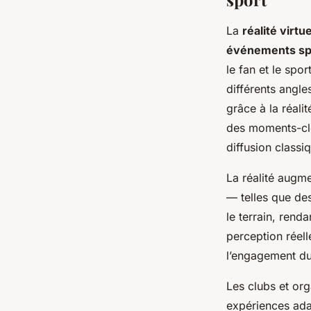
La
réalité virtue
événements spo
le fan et le spo
différents angle
grâce à la réalit
des moments-clé
diffusion classi
La réalité augm
— telles que des
le terrain, rend
perception réell
l’engagement du
Les clubs et or
expériences ad