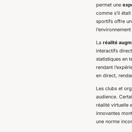
fans de sport ?
permet une
exp
comme s’il était
Sara
•
22 avril 2025
•
5 min de lecture
sportifs offre 
l’environnement
La
réalité aug
interactifs dire
statistiques en 
rendant l’expéri
en direct, rend
Les clubs et org
audience. Certa
réalité virtuell
innovantes mont
une norme inco