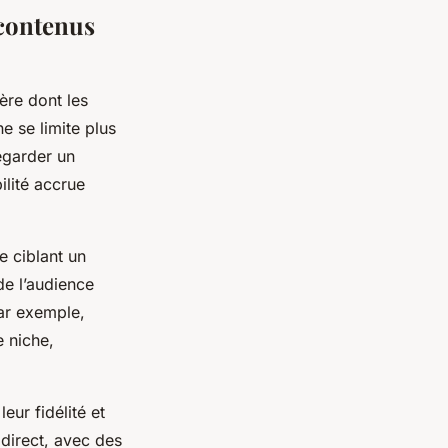
 contenus
ère dont les
e se limite plus
regarder un
ilité accrue
e ciblant un
de l’audience
Par exemple,
e niche,
eur fidélité et
 direct, avec des