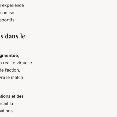
 l’expérience
ynamise
portifs.
s dans le
augmentée
,
réalité virtuelle
e l’action,
vre le match
tions et des
chit la
sations