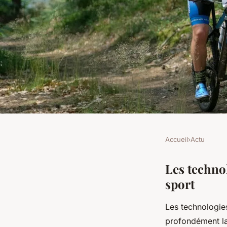
Accueil
›
Actu
ACTU
Comment les nouvel
Les techno
sport
transforment-elles 
Les technologi
profondément la 