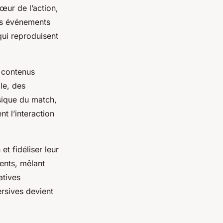
œur de l’action,
des événements
qui reproduisent
 contenus
le, des
ssique du match,
t l’interaction
et fidéliser leur
ents, mêlant
atives
rsives devient