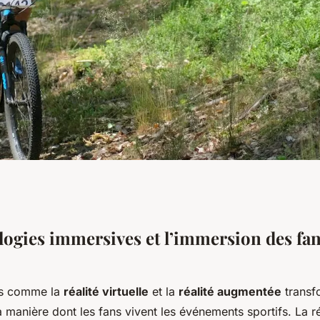
les technologies
logies immersives et l’immersion des fan
l'expérience des
es comme la
réalité virtuelle
et la
réalité augmentée
transf
manière dont les fans vivent les événements sportifs. La réa