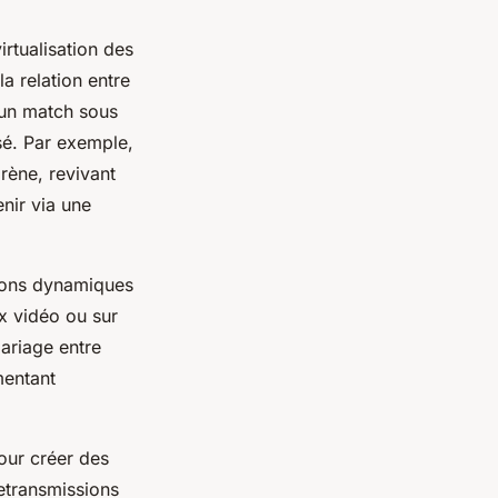
rtualisation des
la relation entre
 un match sous
usé. Par exemple,
arène, revivant
nir via une
tions dynamiques
x vidéo ou sur
mariage entre
mentant
our créer des
etransmissions