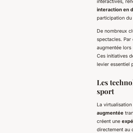
interactives, r
interaction en d
participation du
De nombreux clu
spectacles. Par 
augmentée lors 
Ces initiatives 
levier essentiel 
Les techno
sport
La virtualisatio
augmentée
tran
créent une
expé
directement au c