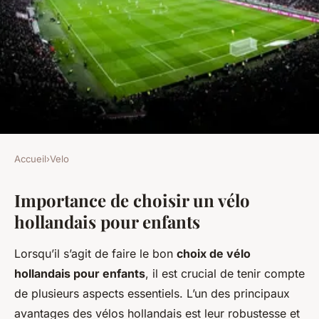
Accueil
›
Velo
VELO
Importance de choisir un vélo
Vélo hollandais pour enfants:
hollandais pour enfants
Quel modèle choisir?
Lorsqu’il s’agit de faire le bon
choix de vélo
Sara
•
22 avril 2025
•
6 min de lecture
hollandais pour enfants
, il est crucial de tenir compte
de plusieurs aspects essentiels. L’un des principaux
avantages des vélos hollandais est leur robustesse et