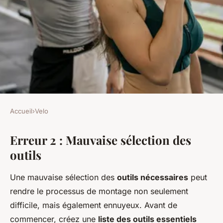
Accueil
›
Velo
VELO
Erreur 2 : Mauvaise sélection des
10 erreurs à éviter lors du
outils
montage de votre vélo
Une mauvaise sélection des
outils nécessaires
peut
Sara
•
22 avril 2025
•
9 min de lecture
rendre le processus de montage non seulement
difficile, mais également ennuyeux. Avant de
commencer, créez une
liste des outils essentiels