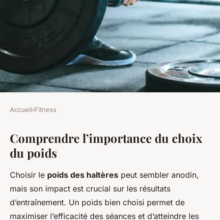
Accueil
›
Fitness
FITNESS
Comprendre l’importance du choix
Quel poids choisir pour ses
du poids
haltères ?
Choisir le
poids des haltères
peut sembler anodin,
Sara
•
22 avril 2025
•
7 min de lecture
mais son impact est crucial sur les résultats
d’entraînement. Un poids bien choisi permet de
maximiser l’efficacité des séances et d’atteindre les