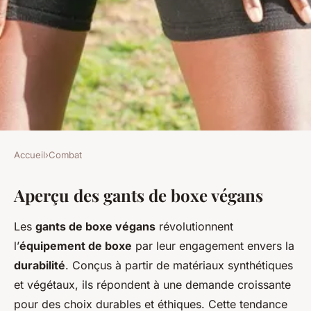
Accueil
›
Combat
COMBAT
Aperçu des gants de boxe végans
Les gants de boxe végans : une
tendance durable?
Les
gants de boxe végans
révolutionnent
l’
équipement de boxe
par leur engagement envers la
Sara
•
22 avril 2025
•
5 min de lecture
durabilité
. Conçus à partir de matériaux synthétiques
et végétaux, ils répondent à une demande croissante
pour des choix durables et éthiques. Cette tendance